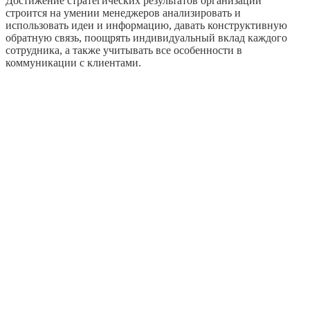
Достижение стратегических результатов организации
строится на умении менеджеров анализировать и
использовать идеи и информацию, давать конструктивную
обратную связь, поощрять индивидуальный вклад каждого
сотрудника, а также учитывать все особенности в
коммуникации с клиентами.
5
лет нашему сообществу
600
довольных клиентов
30000
тренинговых дней
250
программ обучения