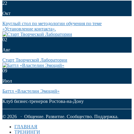
22
Окт
Круглый стол по методологии обучения по теме
«Установление контакта».
02
Авг
Старт Творческой Лаборатории
09
Июл
Баттл «Властелин Эмоций»
Клуб бизнес-тренеров Ростова-на-Дону
© 2026 · Общение. Развитие. Сообщество. Поддержка.
ГЛАВНАЯ
ТРЕНИНГИ